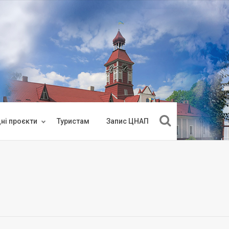
ні проєкти
Туристам
Запис ЦНАП