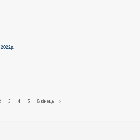
.2022р.
2
3
4
5
В кінець