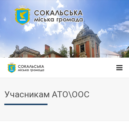
Учасникам АТО\ООС