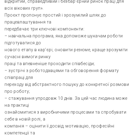
відкритий, справедливий і безбар’єрний ринок праці для
всіх вікових груп».
Проєкт пропонує простий і зрозумілий шлях до
працевлаштування та
передбачає три ключові компоненти:
– навчальна програма, яка допоможе шукачам роботи
підготуватися до
нового етапу в кар’єрі, оновити резюме, краще зрозуміти
сучасні вимоги ринку
праці та впевненіше проходити співбесіди;
– зустрічі з роботодавцями та обговорення формату
співпраці для
переходу від абстрактного пошуку до конкретної розмови
про роботу;
– стажування упродовж 10 днів. За цей час людина може
на практиці
ознайомитися з виробничими процесами та спробувати
себе в новій ролі, а
компанія – оцінити її досвід, мотивацію, професійні
компетенції та