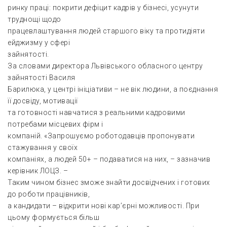
ринку праці: покрити дефіцит кадрів у бізнесі, усунути
труднощі щодо
працевлаштування людей старшого віку та протидіяти
ейджизму у сфері
зайнятості.
За словами директора Львівського обласного центру
зайнятості Василя
Барилюка, у центрі ініціативи – не вік людини, а поєднання
її досвіду, мотивації
та готовності навчатися з реальними кадровими
потребами місцевих фірм і
компаній. «Запрошуємо роботодавців пропонувати
стажування у своїх
компаніях, а людей 50+ – подаватися на них, – зазначив
керівник ЛОЦЗ. –
Таким чином бізнес зможе знайти досвідчених і готових
до роботи працівників,
а кандидати – відкрити нові кар’єрні можливості. При
цьому формується більш