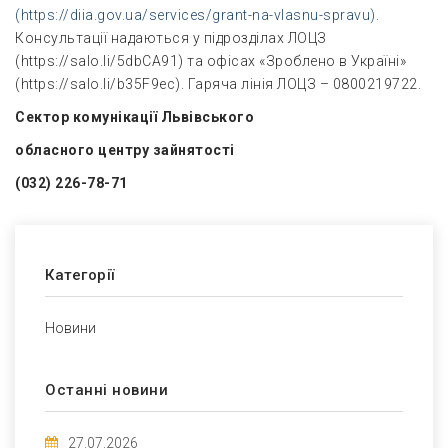
(https://diia.gov.ua/services/grant-na-vlasnu-spravu).
Консультації надаються у підрозділах ЛОЦЗ
(https://salo.li/5dbCA91) та офісах «Зроблено в Україні»
(https://salo.li/b35F9ec). Гаряча лінія ЛОЦЗ – 0800219722.
Сектор комунікації Львівського
обласного центру зайнятості
(
032) 226-78-71
Категорії
Новини
Останні новини
27.07.2026