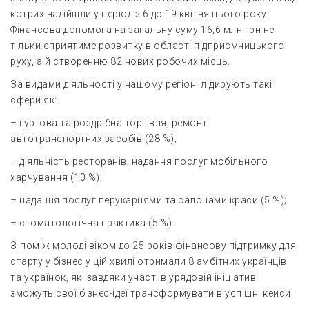
котрих надійшли у період з 6 до 19 квітня цього року.
Фінансова допомога на загальну суму 16,6 млн грн не
тільки сприятиме розвитку в області підприємницького
руху, а й створенню 82 нових робочих місць.
За видами діяльності у нашому регіоні лідирують такі
сфери як:
– гуртова та роздрібна торгівля, ремонт
автотранспортних засобів (28 %);
– діяльність ресторанів, надання послуг мобільного
харчування (10 %);
– надання послуг перукарнями та салонами краси (5 %);
– стоматологічна практика (5 %).
З-поміж молоді віком до 25 років фінансову підтримку для
старту у бізнес у цій хвилі отримали 8 амбітних українців
та українок, які завдяки участі в урядовій ініціативі
зможуть свої бізнес-ідеї трансформувати в успішні кейси.