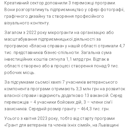
Креативний сектор доповнили 3 переможці програми.
Вони розгортатимуть підприємництво у сфері фотографії,
графічного дизайну та створення професійного
візуального контенту.
Загалом з 2022 року мікрогранти на організацію або
масштабування підприємницької діяльності за
програмою «Власна справа» у нашій області отримали 4,7
тис. представників бізнес-спільноти. Загальна сума
інвестиційних коштів сягнула 1,1 млрд грн. Відтак в
області створено або в процесі створення понад 9 тис.
робочих місць.
За підсумками сьомої хвилі 7 учасників ветеранського
компонента програми отримають 3,3 млн грн на розвиток
власної справи і відкриють додатково 13 вакансій. Серед
переможців – 4 учасники бойових дій, 3 – члени сім’ї
захисників. Середній розмір гранту – 464,3 тис. грн.
Усього з квітня 2023 року, тобто від старту програми
«Грант для ветеранів та членів їхніх сімей», на Львівщині