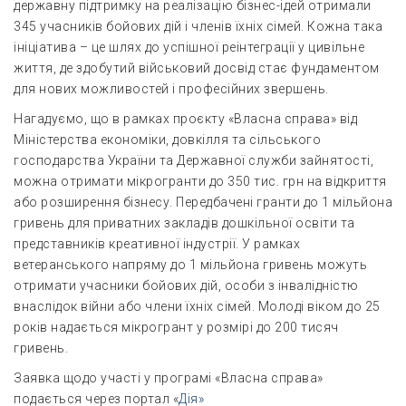
державну підтримку на реалізацію бізнес-ідей отримали
345 учасників бойових дій і членів їхніх сімей. Кожна така
ініціатива – це шлях до успішної реінтеграції у цивільне
життя, де здобутий військовий досвід стає фундаментом
для нових можливостей і професійних звершень.
Нагадуємо, що в рамках проєкту «Власна справа» від
Міністерства економіки, довкілля та сільського
господарства України та Державної служби зайнятості,
можна отримати мікрогранти до 350 тис. грн на відкриття
або розширення бізнесу. Передбачені гранти до 1 мільйона
гривень для приватних закладів дошкільної освіти та
представників креативної індустрії. У рамках
ветеранського напряму до 1 мільйона гривень можуть
отримати учасники бойових дій, особи з інвалідністю
внаслідок війни або члени їхніх сімей. Молоді віком до 25
років надається мікрогрант у розмірі до 200 тисяч
гривень.
Заявка щодо участі у програмі «Власна справа»
подається через портал «
Дія»