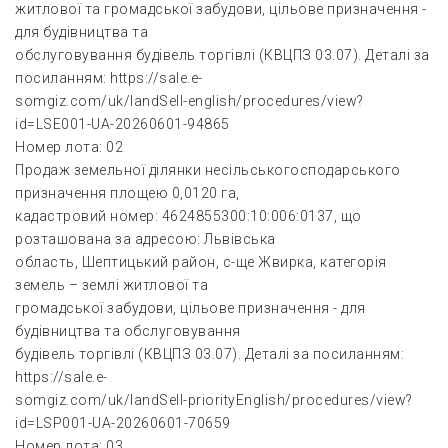
житлової та громадської забудови, цільове призначення -
для будівництва та
обслуговування будівель торгівлі (КВЦПЗ 03.07). Деталі за
посиланням: https://sale.e-
somgiz.com/uk/landSell-english/procedures/view?
id=LSE001-UA-20260601-94865
Номер лота: 02
Продаж земельної ділянки несільськогосподарського
призначення площею 0,0120 га,
кадастровий номер: 4624855300:10:006:0137, що
розташована за адресою: Львівська
область, Шептицький район, с-ще Жвирка, категорія
земель – землі житлової та
громадської забудови, цільове призначення - для
будівництва та обслуговування
будівель торгівлі (КВЦПЗ 03.07). Деталі за посиланням:
https://sale.e-
somgiz.com/uk/landSell-priorityEnglish/procedures/view?
id=LSP001-UA-20260601-70659
Номер лота: 03