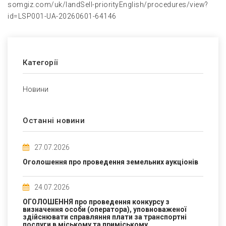
somgiz.com/uk/landSell-priorityEnglish/procedures/view?
id=LSP001-UA-20260601-64146
Категорії
Новини
Останні новини
27.07.2026
Оголошення про проведення земельних аукціонів
24.07.2026
ОГОЛОШЕННЯ про проведення конкурсу з
визначення особи (оператора), уповноваженої
здійснювати справляння плати за транспортні
послуги в міському та приміському