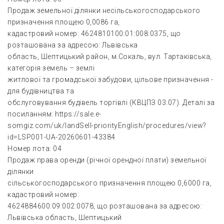
Продаж земельної ділянки несільськогосподарського
призначення площею 0,0086 га,
кадастровий номер: 4624810100:01:008:0375, що
розташована за адресою: Львівська
область, Шептицький район, м.Сокаль, вул. Тартаківська,
категорія земель – землі
житлової та громадської забудови, цільове призначення -
для будівництва та
обслуговування будівель торгівлі (КВЦПЗ 03.07). Деталі за
посиланням: https://sale.e-
somgiz.com/uk/landSell-priorityEnglish/procedures/view?
id=LSP001-UA-20260601-43384
Номер лота: 04
Продаж права оренди (річної орендної плати) земельної
ділянки
сільськогосподарського призначення площею 0,6000 га,
кадастровий номер:
4624884600:09:002:0078, що розташована за адресою:
Львівська область, Шептицький