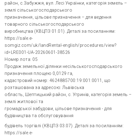
район, с.Забужжя, вул. Лесі Українки, категорія земель –
землі сільськогосподарського
призначення, цільове призначення – для ведення
товарного сільськогосподарського
виробництва (КВЦПЗ 01.01). Деталі за посиланням:
https://sale.e-
somgiz.com/uk/landRental-english/procedures/view?
id=LRE001-UA-20260601-38526
Номер лота: 05
Продаж земельної ділянки несільськогосподарського
призначення площею 0,0129 га,
кадастровий номер: 4624885700:19:001:0011, що
розташована за адресою: Львівська
область, Шептицький район, с. Угринів, категорія земель –
землі житлової та
громадської забудови, цільове призначення - для
будівництва та обслуговування
будівель торгівлі (КВЦПЗ 03.07). Деталі за посиланням:
https://sale.e-