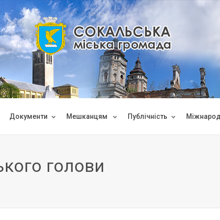
Документи
Мешканцям
Публічність
Міжнарод
ького голови