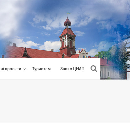
ні проєкти
Туристам
Запис ЦНАП