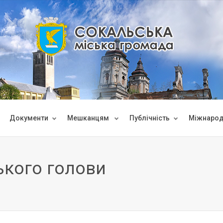
Документи
Мешканцям
Публічність
Міжнарод
ького голови