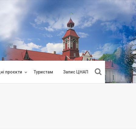
ні проєкти
Туристам
Запис ЦНАП